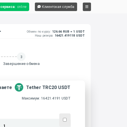
 сервиса:
online
Клиентская служба
T
Обмен по курсу:
126.66 RUB = 1 USDT
Наш резерв:
16421.419118 USDT
3
Завершение обмена
чаете
Tether TRC20 USDT
Максимум: 16421.4191 USDT