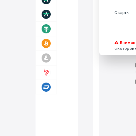
С карты
:
Вниман
с которой 