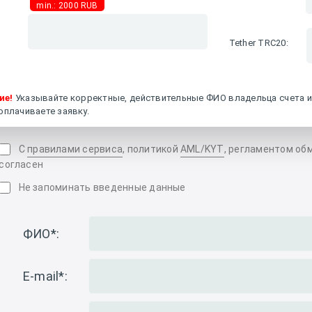
min.: 2000 RUB
Tether TRC20
:
ие!
Указывайте корректные, действительные ФИО владельца счета и
оплачиваете заявку.
С
правилами сервиса
, политикой
AML/KYT
, регламентом об
согласен
Не запоминать введенные данные
ФИО
*
:
E-mail
*
: