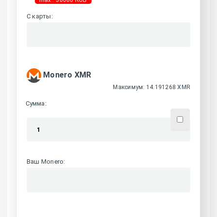
max.: 30000 RUB
С карты
:
Monero XMR
Максимум: 14.191268 XMR
Сумма:
Ваш Monero
: